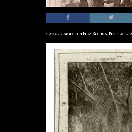
Carlos Gardel con Elias Regules, Pepe Podestá