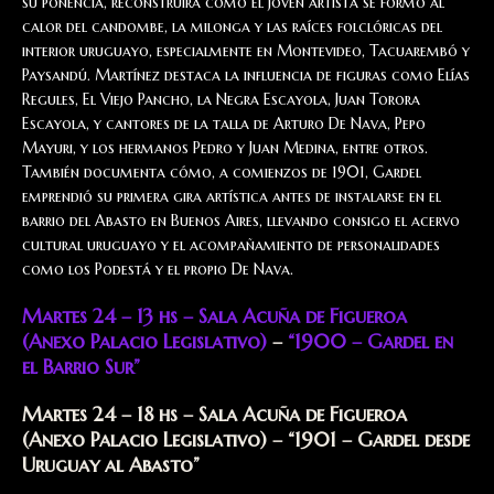
su ponencia, reconstruirá cómo el joven artista se formó al
calor del candombe, la milonga y las raíces folclóricas del
interior uruguayo, especialmente en Montevideo, Tacuarembó y
Paysandú. Martínez destaca la influencia de figuras como Elías
Regules, El Viejo Pancho, la Negra Escayola, Juan Torora
Escayola, y cantores de la talla de Arturo De Nava, Pepo
Mayuri, y los hermanos Pedro y Juan Medina, entre otros.
También documenta cómo, a comienzos de 1901, Gardel
emprendió su primera gira artística antes de instalarse en el
barrio del Abasto en Buenos Aires, llevando consigo el acervo
cultural uruguayo y el acompañamiento de personalidades
como los Podestá y el propio De Nava.
Martes 24 – 13 hs – Sala Acuña de Figueroa
(Anexo Palacio Legislativo)
–
“1900 – Gardel en
el Barrio Sur”
Martes 24 – 18 hs – Sala Acuña de Figueroa
(Anexo Palacio Legislativo) – “1901 – Gardel desde
Uruguay al Abasto”